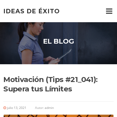
Saltar
al
IDEAS DE ÉXITO
Menú
contenido
EL BLOG
Motivación (Tips #21_041):
Supera tus Límites
julio 13, 2021
Autor:
admin